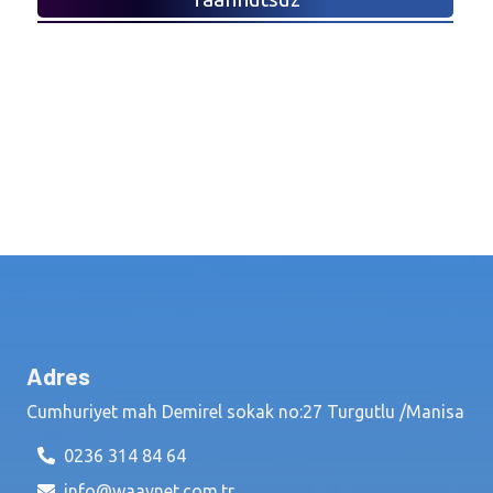
Adres
Cumhuriyet mah Demirel sokak no:27 Turgutlu /Manisa
0236 314 84 64
info@waaynet.com.tr